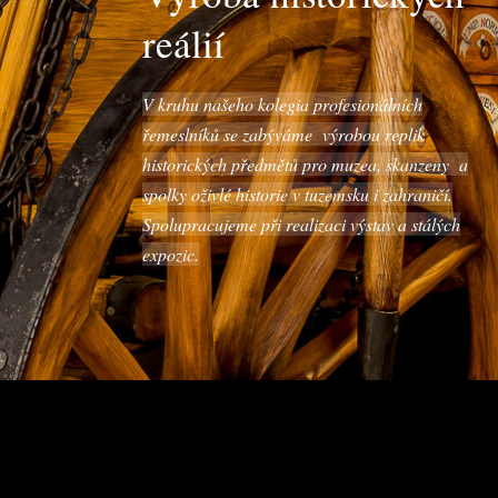
reálií
V kruhu našeho kolegia profesionálních
řemeslníků se zabýváme výrobou replik
historických předmětů pro muzea, skanzeny a
spolky oživlé historie v tuzemsku i zahraničí.
Spolupracujeme při realizaci výstav a stálých
expozic.